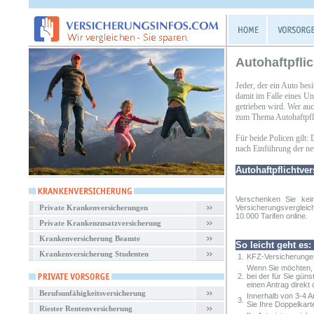
Autohaftpfli
Jeder, der ein Auto besi
damit im Falle eines Un
getrieben wird. Wer auc
zum Thema Autohaftpfli
Für beide Policen gilt:
nach Einführung der neue
Autohaftpflichtve
Verschenken Sie kei
Private Krankenversicherungen
Versicherungsvergleic
10.000 Tarifen online.
Private Krankenzusatzversicherung
Krankenversicherung Beamte
So leicht geht es:
Krankenversicherung Studenten
1.
KFZ-Versicherungen
Wenn Sie möchten, 
2.
bei der für Sie gün
einen Antrag direkt o
Berufsunfähigkeitsversicherung
Innerhalb von 3-4 
3.
Sie Ihre Doppelkart
Riester Rentenversicherung