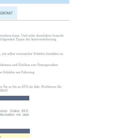
ersichern kann. Und jeder Autofahrer braucht
er folgenden Typen der Autoversicherung
g, um selbst verursachte Schäden bezahlen zu
ndalismus und Einfluss von Naturgewalten
gene Schäden am Fahrzeug
 Sie so bis zu 65% im Jahr. Profitieren Sie
dlich!
seren Online KFZ-
llschaften mit über
n