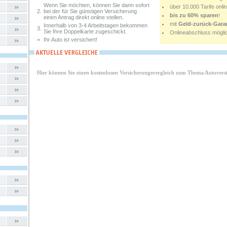
Wenn Sie möchten, können Sie dann sofort
über 10.000 Tarife onli
2.
bei der für Sie günstigen Versicherung
bis zu 60% sparen
!
einen Antrag direkt online stellen.
mit
Geld-zurück-Gara
Innerhalb von 3-4 Arbeitstagen bekommen
3.
Sie Ihre Doppelkarte zugeschickt.
Onlineabschluss mögli
=
Ihr Auto ist versichert!
Hier können Sie einen kostenlosen Versicherungsvergleich zum Thema Autovers