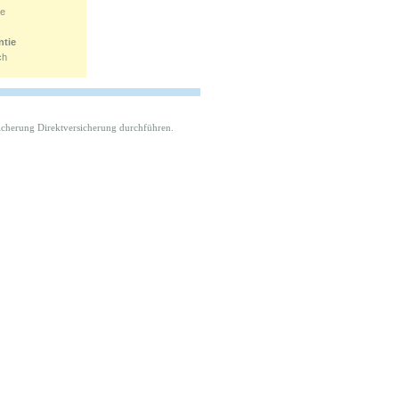
ne
ntie
ch
icherung Direktversicherung durchführen.