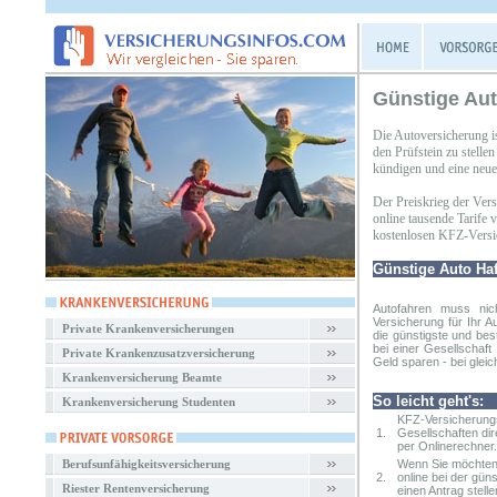
Günstige Aut
Die Autoversicherung i
den Prüfstein zu stell
kündigen und eine neue 
Der Preiskrieg der Ver
online tausende Tarife
kostenlosen KFZ-Versic
Günstige Auto Haf
Autofahren muss nic
Versicherung
für Ihr A
Private Krankenversicherungen
die günstigste und bes
bei einer Gesellschaf
Private Krankenzusatzversicherung
Geld sparen - bei gleic
Krankenversicherung Beamte
So leicht geht's:
Krankenversicherung Studenten
KFZ-Versicherungs
1.
Gesellschaften dir
per Onlinerechner.
Berufsunfähigkeitsversicherung
Wenn Sie möchten,
2.
online bei der gün
Riester Rentenversicherung
einen Antrag stelle