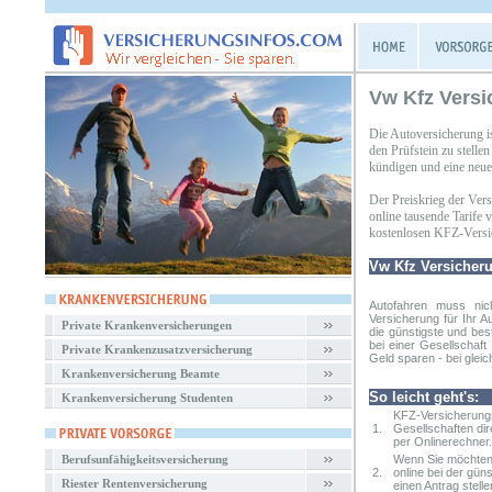
Vw Kfz Vers
Die Autoversicherung i
den Prüfstein zu stell
kündigen und eine neue 
Der Preiskrieg der Ver
online tausende Tarife
kostenlosen KFZ-Versic
Vw Kfz Versicher
Autofahren muss nic
Versicherung
für Ihr A
Private Krankenversicherungen
die günstigste und bes
bei einer Gesellschaf
Private Krankenzusatzversicherung
Geld sparen - bei gleic
Krankenversicherung Beamte
So leicht geht's:
Krankenversicherung Studenten
KFZ-Versicherungs
1.
Gesellschaften dir
per Onlinerechner.
Berufsunfähigkeitsversicherung
Wenn Sie möchten,
2.
online bei der gün
Riester Rentenversicherung
einen Antrag stelle