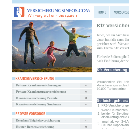
Kfz Versicher
Jeder, der ein Auto besi
damit im Falle eines Un
getrieben wird. Wer auc
zum Thema Kfz Versiche
Für beide Policen gilt:
nach Einführung der neue
Kfz Versicherung B
Verschenken Sie kei
Private Krankenversicherungen
Versicherungsvergleic
10.000 Tarifen online.
Private Krankenzusatzversicherung
Krankenversicherung Beamte
So leicht geht es:
Krankenversicherung Studenten
1.
KFZ-Versicherungen
Wenn Sie möchten, 
2.
bei der für Sie gün
einen Antrag direkt o
Berufsunfähigkeitsversicherung
Innerhalb von 3-4 
3.
Sie Ihre Doppelkart
Riester Rentenversicherung