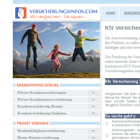
Kfz Versiche
Die Autoversicherung i
den Prüfstein zu stell
kündigen und eine neue 
Der Preiskrieg der Ver
online tausende Tarife
kostenlosen KFZ-Versic
Versicherungsinfos.co
Kfz Versicherung 
Private Krankenversicherungen
Vergleichen Sie jetzt 
Monat für Monat! Sie 
Private Krankenzusatzversicherung
über 10.000 Tarifen 
Vergleich Rechner sofor
Krankenversicherung Beamte
Krankenversicherung Studenten
So leicht geht's:
Autoversicherunge
1.
kostenlosem Onlin
Sofortergebnis - 
Berufsunfähigkeitsversicherung
können Sie dann so
2.
Riester Rentenversicherung
günstigsten Versi