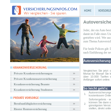
Autoversich
Jeder, der ein Auto besi
damit im Falle eines Un
getrieben wird. Wer auc
zum Thema Autoversich
Für beide Policen gilt:
nach Einführung der neue
Autoversicherung
Vergleichen Sie jetzt 
Private Krankenversicherungen
Monat für Monat! Sie 
über 10.000 Tarifen 
Private Krankenzusatzversicherung
Anfänger sofort online.
Krankenversicherung Beamte
So leicht geht's:
Krankenversicherung Studenten
Autoversicherunge
1.
kostenlosem Onlin
Sofortergebnis - 
können Sie dann so
Berufsunfähigkeitsversicherung
2.
günstigsten Versi
stellen, direkt onlin
Riester Rentenversicherung