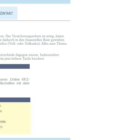
;en. Der Versicherungsschutz ist nötig, damit
e dadurch in den finanziellen Ruin getrieben
lice (Voll- oder Teilkasko). Alles zum Thema
sunterschiede dagegen enorm. Insbesondere
ts jetzt höhere Tarife beschert.
seren Online KFZ-
llschaften mit über
n
ne
ntie
ch