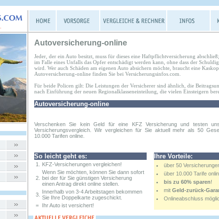
Autoversicherung-online
Jeder, der ein Auto besitzt, muss für dieses eine Haftpflichtversicherung abschließ
im Falle eines Unfalls das Opfer entschädigt werden kann, ohne dass der Schuldig
wird. Wer auch Schäden am eigenen Auto absichern möchte, braucht eine Kaskopo
Autoversicherung-online finden Sie bei Versicherungsinfos.com.
Für beide Policen gilt: Die Leistungen der Versicherer sind ähnlich, die Beitrag
nach Einführung der neuen Regionalklasseneinteilung, die vielen Einsteigern berei
Autoversicherung-online
Verschenken Sie kein Geld für eine KFZ Versicherung und testen un
Versicherungsvergleich. Wir vergleichen für Sie aktuell mehr als 50 Gese
10.000 Tarifen online.
So leicht geht es:
Ihre Vorteile:
1.
KFZ-Versicherungen vergleichen!
über 50 Versicherunge
Wenn Sie möchten, können Sie dann sofort
über 10.000 Tarife onli
2.
bei der für Sie günstigen Versicherung
bis zu 60% sparen
!
einen Antrag direkt online stellen.
mit
Geld-zurück-Gara
Innerhalb von 3-4 Arbeitstagen bekommen
3.
Sie Ihre Doppelkarte zugeschickt.
Onlineabschluss mögli
=
Ihr Auto ist versichert!