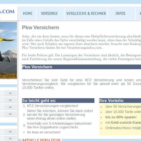
Pkw Versichern
Jeder, der ein Auto besitzt, muss für dieses eine Haftpflichtversicherung abschließ
im Falle eines Unfalls das Opfer entschädigt werden kann, ohne dass der Schuldig
wird. Wer auch Schäden am eigenen Auto absichern möchte, braucht eine Kaskopo
Pkw Versichern finden Sie bei Versicherungsinfos.com.
Für beide Policen gilt: Die Leistungen der Versicherer sind ähnlich, die Beitrag
nach Einführung der neuen Regionalklasseneinteilung, die vielen Einsteigern berei
Pkw Versichern
Verschenken Sie kein Geld für eine KFZ Versicherung und testen un
Versicherungsvergleich. Wir vergleichen für Sie aktuell mehr als 50 Gese
10.000 Tarifen online.
So leicht geht es:
Ihre Vorteile:
1.
KFZ-Versicherungen vergleichen!
über 50 Versicherunge
Wenn Sie möchten, können Sie dann sofort
über 10.000 Tarife onli
2.
bei der für Sie günstigen Versicherung
bis zu 60% sparen
!
einen Antrag direkt online stellen.
mit
Geld-zurück-Gara
Innerhalb von 3-4 Arbeitstagen bekommen
3.
Sie Ihre Doppelkarte zugeschickt.
Onlineabschluss mögli
=
Ihr Auto ist versichert!