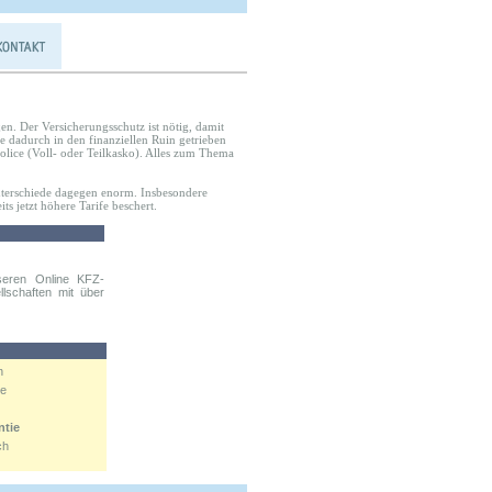
;en. Der Versicherungsschutz ist nötig, damit
e dadurch in den finanziellen Ruin getrieben
lice (Voll- oder Teilkasko). Alles zum Thema
sunterschiede dagegen enorm. Insbesondere
ts jetzt höhere Tarife beschert.
seren Online KFZ-
llschaften mit über
n
ne
ntie
ch