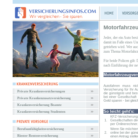
Motorfahrze
Jeder, der ein Auto besi
damit im Falle eines Un
getrieben wird. Wer auc
zum Thema Motorfahrze
Für beide Policen gilt:
nach Einführung der neue
Motorfahrzeugver
Autofahren muss nic
Versicherung
für Ihr A
Private Krankenversicherungen
die günstigste und bes
bei einer Gesellschaf
Private Krankenzusatzversicherung
Geld sparen - bei gleic
Krankenversicherung Beamte
So leicht geht's:
Krankenversicherung Studenten
KFZ-Versicherungs
1.
Gesellschaften dir
per Onlinerechner.
Berufsunfähigkeitsversicherung
Wenn Sie möchten,
2.
online bei der gün
Riester Rentenversicherung
einen Antrag stelle