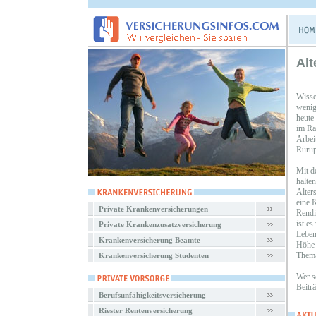
Alt
Wisse
wenig
heute
im Ra
Arbei
Rürup
Mit d
halte
Alter
eine K
Private Krankenversicherungen
Rendi
ist es
Private Krankenzusatzversicherung
Leben
Krankenversicherung Beamte
Höhe 
Thema
Krankenversicherung Studenten
Wer sc
Beitr
Berufsunfähigkeitsversicherung
Riester Rentenversicherung