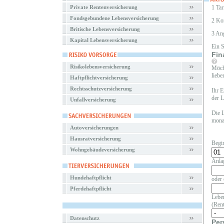
Private Rentenversicherung
1 Tar
Fondsgebundene Lebensversicherung
2 Ko
Britische Lebensversicherung
3 An
Kapital Lebensversicherung
Ein 
Fin
Risikolebensversicherung
Möcht
liebe
Haftpflichtversicherung
Rechtsschutzversicherung
Ihr E
der L
Unfallversicherung
Die L
monat
Autoversicherungen
Hausratversicherung
Begi
Wohngebäudeversicherung
Anla
Hundehaftpflicht
oder 
Pferdehaftpflicht
Leben
(Rent
Datenschutz
Per