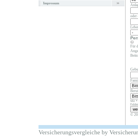
Impressum
Anla
oder 
Lebe
Per
Für d
Angab
Beitr
Gebu
Fami
Beruf
Mit *
Felder
© 20
Versicherungsvergleiche by Versicheru