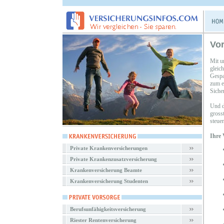
Vo
Mit u
gleic
Gespa
zum e
Sicher
Und d
gross
steuer
Ihre 
Private Krankenversicherungen
Private Krankenzusatzversicherung
Krankenversicherung Beamte
Krankenversicherung Studenten
Berufsunfähigkeitsversicherung
Riester Rentenversicherung