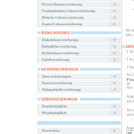
Private Rentenversicherung
Fondsgebundene Lebensversicherung
Britische Lebensversicherung
Kapital Lebensversicherung
Bei u
jetzt,
Risikolebensversicherung
Haftpflichtversicherung
1 Tar
Rechtsschutzversicherung
2 Ko
Unfallversicherung
3 An
Ein 
Autoversicherungen
Fin
Hausratversicherung
Wie v
Wohngebäudeversicherung
Wähle
auf e
Hundehaftpflicht
Wir e
Pferdehaftpflicht
auf d
Begi
Datenschutz