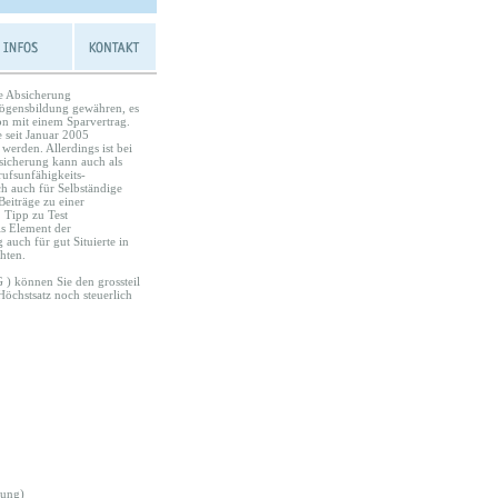
ie Absicherung
rmögensbildung gewähren, es
on mit einem Sparvertrag.
e seit Januar 2005
werden. Allerdings ist bei
sicherung kann auch als
ufsunfähigkeits-
h auch für Selbständige
Beiträge zu einer
 Tipp zu Test
ls Element der
auch für gut Situierte in
hten.
 ) können Sie den grossteil
öchstsatz noch steuerlich
rung)