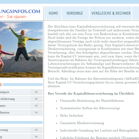
Der Abschluss einer Kapitallebensversicherung soll einerseits d
(beispielsweise der Familie) im Todesfall und andererseits Ve
handelt sich also um eine Form von Risikoschutz in Kombinati
Doch leider sind die Erträge der Policen nur moderat, wobei di
abgeschlossenen Verträge auch nicht mehr steuerfrei ausgezahlt 
dieser Vorsorgeform das Risiko gering. Eine Kapital-Lebensver
Direktversicherung, vorzugsweise in Kombination mit einer Ber
Versicherung, über den Arbeitgeber abgeschlossen werden. Doc
kann die Kapital-LV interessant sein, und zwar dann, wenn die 
Steuerersparnis im Rahmen der Vorsorgeaufwendungen führen.
Lebensversicherungen für Selbständige und Besserverdiener: A
Vermögensdiversifikation kommt die Kapitallebensversicherung 
Betracht. Allerdings muss man stets auf die Höhe der Rendite ac
Und das Beste: Im Rahmen des Alterseinkünftegesetz (AltEinKG
Ihrer Kapital-LV-Versicherungsprämien bis zu einem gewissen H
absetzen.
rungen
Ihre Vorteile der Kapitallebensversicherung im Überblick:
rsicherung
Finanzielle Absicherung der Hinterbliebenen
amte
Systematischer Aufbau der Altersvorsorge
denten
Hohe Sicherheit
Garantierte Mindestverzinsung
herung
Individuelle Gestaltung bei Laufzeit und Beitragshöhe
ng
Lährliche Erhöhung der Beiträge möglich (Dynamisie