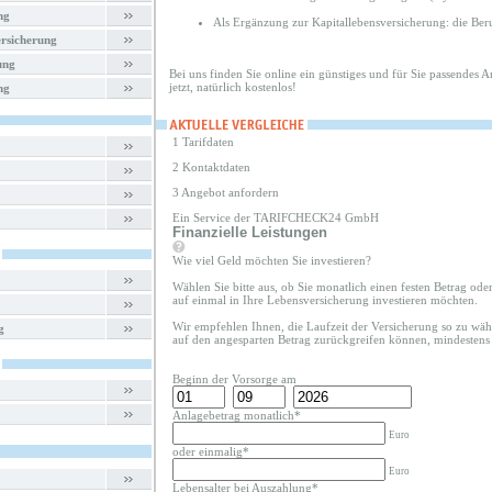
ng
Als Ergänzung zur Kapitallebensversicherung: die Ber
rsicherung
ung
Bei uns finden Sie online ein günstiges und für Sie passendes 
jetzt, natürlich kostenlos!
ng
1 Tarifdaten
2 Kontaktdaten
3 Angebot anfordern
Ein Service der TARIFCHECK24 GmbH
Finanzielle Leistungen
Wie viel Geld möchten Sie investieren?
Wählen Sie bitte aus, ob Sie monatlich einen festen Betrag od
auf einmal in Ihre Lebensversicherung investieren möchten.
Wir empfehlen Ihnen, die Laufzeit der Versicherung so zu wähl
g
auf den angesparten Betrag zurückgreifen können, mindestens 
Beginn der Vorsorge am
Anlagebetrag monatlich*
Euro
oder einmalig*
Euro
Lebensalter bei Auszahlung*