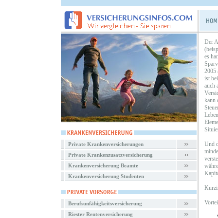
Der A
(beis
es ha
Sparv
2005 
ist b
auch 
Versi
kann 
Steue
Leben
Eleme
Situi
Und d
Private Krankenversicherungen
minde
Private Krankenzusatzversicherung
verst
Krankenversicherung Beamte
währe
Kapit
Krankenversicherung Studenten
Kurzi
Vorte
Berufsunfähigkeitsversicherung
Riester Rentenversicherung