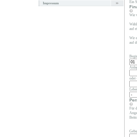
Ein 
Impressum
Fin
Wie v
Wähle
auf e
Wir e
auf d
Begi
Anla
oder 
Lebe
Per
Für d
Angab
Beitr
Gebu