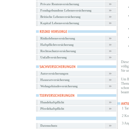
Private Rentenversicherung
Fondsgebundene Lebensversicherung
Britische Lebensversicherung
Kapital Lebensversicherung
Risikolebensversicherung
Haftpflichtversicherung
Rechtsschutzversicherung
Unfallversicherung
Diese
völli
Sie u
Autoversicherungen
Um Ih
Hausratversicherung
Thema
Wohngebäudeversicherung
schon
beant
Hundehaftpflicht
1 Tar
Pferdehaftpflicht
2 Ko
3 An
Datenschutz