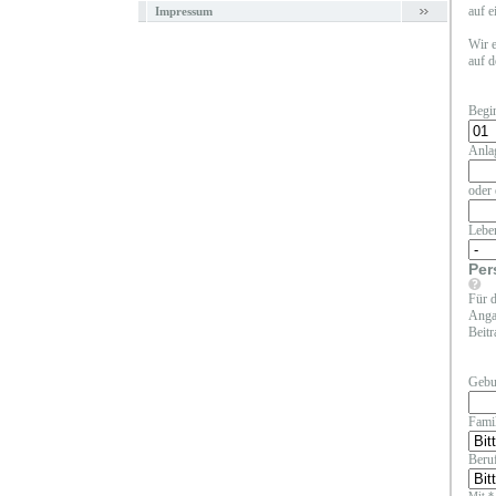
auf e
Impressum
Wir e
auf d
Begi
Anla
oder 
Lebe
Per
Für d
Angab
Beitr
Gebu
Fami
Beruf
Mit *