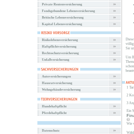
Private Rentenversicherung
Fondsgebundene Lebensversicherung
Britische Lebensversicherung
Kapital Lebensversicherung
Diese
Risikolebensversicherung
völli
Haftpflichtversicherung
Sie u
Rechtsschutzversicherung
Um Ih
Unfallversicherung
Thema
schon
beant
Autoversicherungen
Hausratversicherung
1 Tar
Wohngebäudeversicherung
2 Ko
3 An
Hundehaftpflicht
Ein 
Pferdehaftpflicht
Fin
Wie v
Datenschutz
Wähle