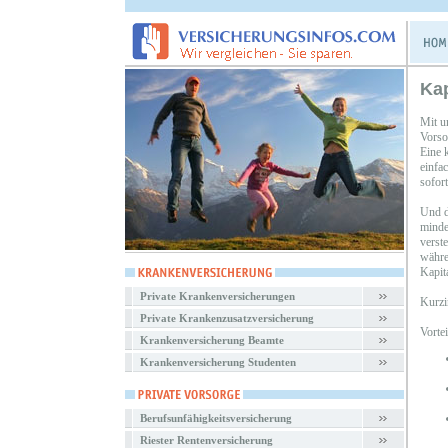
Kap
Mit u
Vorso
Eine 
einfa
sofor
Und d
minde
verst
währe
Kapit
Private Krankenversicherungen
Kurzi
Private Krankenzusatzversicherung
Vorte
Krankenversicherung Beamte
Krankenversicherung Studenten
Berufsunfähigkeitsversicherung
Riester Rentenversicherung