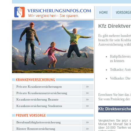
Kfz Direktve
Es gibt mehrere hunder
braucht für sein Kraftf
Autoversicherung wähl
Haftpflichtver
zu können
Teilkasko: Aut
Vollkasko: Die
Private Krankenversicherungen
Private Krankenzusatzversicherung
Errechnen Sie hier das 
Sie vom Preiskrieg der 
Krankenversicherung Beamte
Krankenversicherung Studenten
Kfz Direktversich
Vergleichen Sie jetzt 
Berufsunfähigkeitsversicherung
Monat für Monat! Sie 
über 10.000 Tarifen w
Riester Rentenversicherung