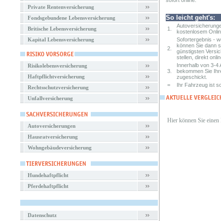
sofort online.
Private Rentenversicherung
So leicht geht's:
Fondsgebundene Lebensversicherung
Autoversicherunge
Britische Lebensversicherung
1.
kostenlosem Onlin
Kapital Lebensversicherung
Sofortergebnis - 
können Sie dann so
2.
günstigsten Versi
stellen, direkt onlin
Innerhalb von 3-4 
Risikolebensversicherung
3.
bekommen Sie Ihr
Haftpflichtversicherung
zugeschickt.
=
Ihr Fahrzeug ist so
Rechtsschutzversicherung
Unfallversicherung
Hier können Sie einen
Autoversicherungen
Hausratversicherung
Wohngebäudeversicherung
Hundehaftpflicht
Pferdehaftpflicht
Datenschutz