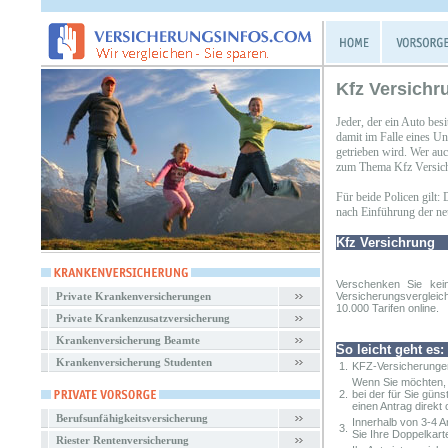
Kfz Versichr
Jeder, der ein Auto besi
damit im Falle eines Un
getrieben wird. Wer auc
zum Thema Kfz Versich
Für beide Policen gilt:
nach Einführung der neue
Kfz Versichrung
Verschenken Sie kei
Private Krankenversicherungen
Versicherungsvergleic
10.000 Tarifen online.
Private Krankenzusatzversicherung
Krankenversicherung Beamte
So leicht geht es:
Krankenversicherung Studenten
1.
KFZ-Versicherungen
Wenn Sie möchten, 
2.
bei der für Sie gün
einen Antrag direkt o
Berufsunfähigkeitsversicherung
Innerhalb von 3-4 
3.
Sie Ihre Doppelkart
Riester Rentenversicherung