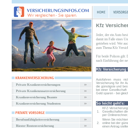
Kfz Versiche
Jeder, der ein Auto besi
damit im Falle eines Un
getrieben wird. Wer auc
zum Thema Kfz Versiche
Für beide Policen gilt:
nach Einführung der neue
Kfz Versicherung 
Autofahren muss nic
Versicherung
für Ihr A
Private Krankenversicherungen
die günstigste und bes
bei einer Gesellschaf
Private Krankenzusatzversicherung
Geld sparen - bei gleic
Krankenversicherung Beamte
So leicht geht's:
Krankenversicherung Studenten
KFZ-Versicherungs
1.
Gesellschaften dir
per Onlinerechner.
Berufsunfähigkeitsversicherung
Wenn Sie möchten,
2.
online bei der gün
Riester Rentenversicherung
einen Antrag stelle