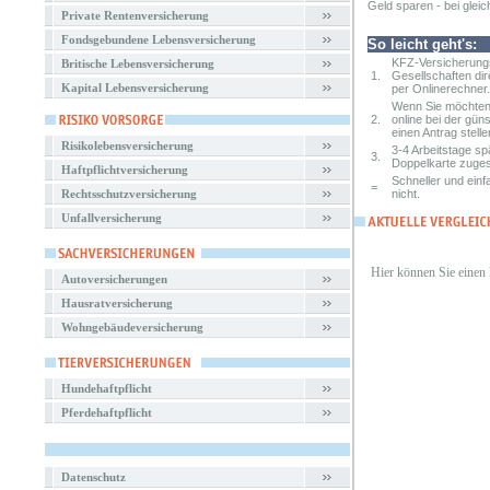
Geld sparen - bei gleic
Private Rentenversicherung
Fondsgebundene Lebensversicherung
So leicht geht's:
KFZ-Versicherungs
Britische Lebensversicherung
1.
Gesellschaften dir
Kapital Lebensversicherung
per Onlinerechner.
Wenn Sie möchten,
2.
online bei der gün
einen Antrag stelle
Risikolebensversicherung
3-4 Arbeitstage s
3.
Doppelkarte zuges
Haftpflichtversicherung
Schneller und einf
=
Rechtsschutzversicherung
nicht.
Unfallversicherung
Hier können Sie einen
Autoversicherungen
Hausratversicherung
Wohngebäudeversicherung
Hundehaftpflicht
Pferdehaftpflicht
Datenschutz