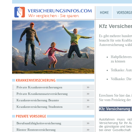
Kfz Versiche
Es gibt mehrere hunder
braucht für sein Kraftf
Autoversicherung wähl
Haftpflichtver
zu können
Teilkasko: Aut
Vollkasko: Die
Private Krankenversicherungen
Private Krankenzusatzversicherung
Errechnen Sie hier das 
Sie vom Preiskrieg der 
Krankenversicherung Beamte
Krankenversicherung Studenten
Kfz Versicherung 
Autofahren muss nic
Versicherung
für Ihr A
Berufsunfähigkeitsversicherung
die günstigste und bes
Riester Rentenversicherung
bei einer Gesellschaf