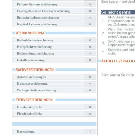
Geld sparen - bei gleic
Private Rentenversicherung
Fondsgebundene Lebensversicherung
So leicht geht's:
KFZ-Versicherungs
Britische Lebensversicherung
1.
Gesellschaften dir
Kapital Lebensversicherung
per Onlinerechner.
Wenn Sie möchten,
2.
online bei der gün
einen Antrag stelle
Risikolebensversicherung
3-4 Arbeitstage s
3.
Doppelkarte zuges
Haftpflichtversicherung
Schneller und einf
=
Rechtsschutzversicherung
nicht.
Unfallversicherung
Hier können Sie einen
Autoversicherungen
Hausratversicherung
Wohngebäudeversicherung
Hundehaftpflicht
Pferdehaftpflicht
Datenschutz