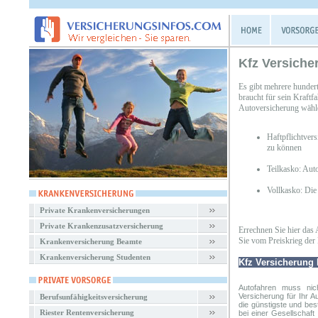
Kfz Versich
Es gibt mehrere hunder
braucht für sein Kraftf
Autoversicherung wähl
Haftpflichtver
zu können
Teilkasko: Aut
Vollkasko: Die
Private Krankenversicherungen
Private Krankenzusatzversicherung
Errechnen Sie hier das 
Sie vom Preiskrieg der 
Krankenversicherung Beamte
Krankenversicherung Studenten
Kfz Versicherung
Autofahren muss nic
Versicherung
für Ihr A
Berufsunfähigkeitsversicherung
die günstigste und bes
Riester Rentenversicherung
bei einer Gesellschaf