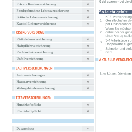
Geld sparen - bei gleic
Private Rentenversicherung
Fondsgebundene Lebensversicherung
So leicht geht's:
KFZ-Versicherungs
Britische Lebensversicherung
1.
Gesellschaften dir
Kapital Lebensversicherung
per Onlinerechner.
Wenn Sie möchten,
2.
online bei der gün
einen Antrag stelle
Risikolebensversicherung
3-4 Arbeitstage s
3.
Doppelkarte zuges
Haftpflichtversicherung
Schneller und einf
=
Rechtsschutzversicherung
nicht.
Unfallversicherung
Hier können Sie einen
Autoversicherungen
Hausratversicherung
Wohngebäudeversicherung
Hundehaftpflicht
Pferdehaftpflicht
Datenschutz