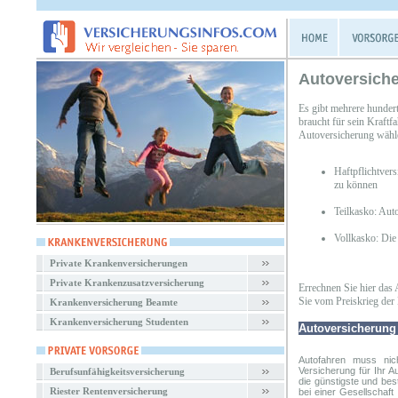
Autoversiche
Es gibt mehrere hunder
braucht für sein Kraftf
Autoversicherung wähl
Haftpflichtver
zu können
Teilkasko: Aut
Vollkasko: Die
Private Krankenversicherungen
Private Krankenzusatzversicherung
Errechnen Sie hier das 
Sie vom Preiskrieg der 
Krankenversicherung Beamte
Krankenversicherung Studenten
Autoversicherung
Autofahren muss nic
Versicherung
für Ihr A
Berufsunfähigkeitsversicherung
die günstigste und bes
Riester Rentenversicherung
bei einer Gesellschaf