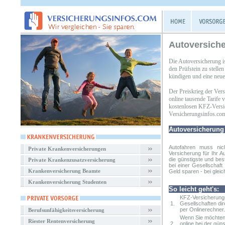
Autoversiche
Die Autoversicherung i
den Prüfstein zu stell
kündigen und eine neue 
Der Preiskrieg der Ver
online tausende Tarife
kostenlosen KFZ-Versic
Versicherungsinfos.co
Autoversicherung
Autofahren muss nic
Private Krankenversicherungen
Versicherung
für Ihr A
die günstigste und bes
Private Krankenzusatzversicherung
bei einer Gesellschaf
Krankenversicherung Beamte
Geld sparen - bei gleic
Krankenversicherung Studenten
So leicht geht's:
KFZ-Versicherungs
1.
Gesellschaften dir
per Onlinerechner.
Berufsunfähigkeitsversicherung
Wenn Sie möchten,
Riester Rentenversicherung
2.
online bei der gün