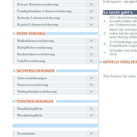
Geld sparen - bei gleic
Private Rentenversicherung
Fondsgebundene Lebensversicherung
So leicht geht's:
KFZ-Versicherungs
Britische Lebensversicherung
1.
Gesellschaften dir
Kapital Lebensversicherung
per Onlinerechner.
Wenn Sie möchten,
2.
online bei der gün
einen Antrag stelle
Risikolebensversicherung
3-4 Arbeitstage s
3.
Doppelkarte zuges
Haftpflichtversicherung
Schneller und einf
=
Rechtsschutzversicherung
nicht.
Unfallversicherung
Hier können Sie einen
Autoversicherungen
Hausratversicherung
Wohngebäudeversicherung
Hundehaftpflicht
Pferdehaftpflicht
Datenschutz