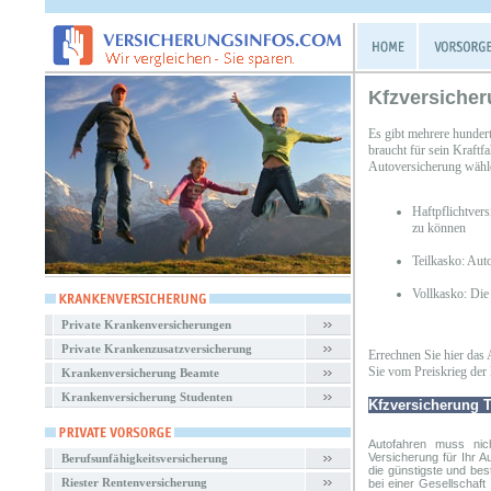
Kfzversicher
Es gibt mehrere hunder
braucht für sein Kraftf
Autoversicherung wähl
Haftpflichtver
zu können
Teilkasko: Aut
Vollkasko: Die
Private Krankenversicherungen
Private Krankenzusatzversicherung
Errechnen Sie hier das 
Sie vom Preiskrieg der 
Krankenversicherung Beamte
Krankenversicherung Studenten
Kfzversicherung T
Autofahren muss nic
Versicherung
für Ihr A
Berufsunfähigkeitsversicherung
die günstigste und bes
Riester Rentenversicherung
bei einer Gesellschaf