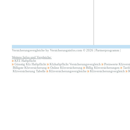
Versicherungsvergleiche by Versicherungsinfos.com
©
2026 |
Partnerprogramm
|
Weitere Infos und Vergleiche:
KFZ Haftpflicht
Günstig Kfz Haftpflicht
Kfzhaftpflicht Versicherungsvergleich
Preiswerte Kfzvers
Billigste Kfzversicherung
Online Kfzversicherung
Billig Kfzversicherungen
Tari
Kfzversicherung Tabelle
Kfzversicherungsvergleiche
Kfzversicherungvergleich
K