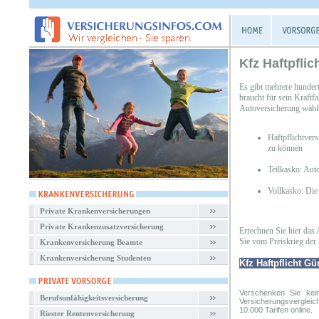
Kfz Haftpflic
Es gibt mehrere hunder
braucht für sein Kraftf
Autoversicherung wähl
Haftpflichtver
zu können
Teilkasko: Aut
Vollkasko: Die
Private Krankenversicherungen
Private Krankenzusatzversicherung
Errechnen Sie hier das 
Sie vom Preiskrieg der 
Krankenversicherung Beamte
Krankenversicherung Studenten
Kfz Haftpflicht Gü
Verschenken Sie kei
Berufsunfähigkeitsversicherung
Versicherungsvergleic
10.000 Tarifen online.
Riester Rentenversicherung