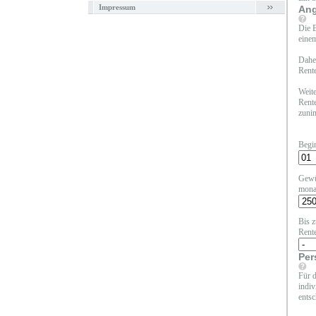
Impressum
Ang
Die B
einem
Daher
Rente
Weite
Rente
zunim
Begi
Gewü
mona
Bis z
Rent
Per
Für d
indiv
entsc