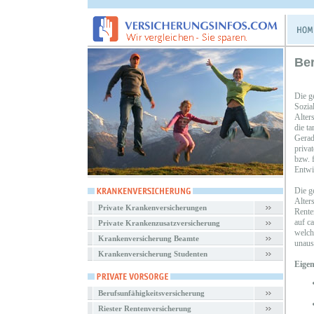
Ber
Die g
Sozia
Alters
die t
Gerade
priva
bzw. 
Entwi
Die ge
Alters
Private Krankenversicherungen
Rente
auf c
Private Krankenzusatzversicherung
welch
Krankenversicherung Beamte
unaus
Krankenversicherung Studenten
Eigen
Berufsunfähigkeitsversicherung
Riester Rentenversicherung