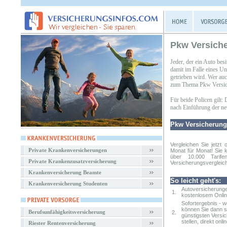
Pkw Versiche
Jeder, der ein Auto besi
damit im Falle eines Un
getrieben wird. Wer auc
zum Thema Pkw Versich
Für beide Policen gilt:
nach Einführung der neue
Pkw Versicherung
Vergleichen Sie jetzt 
Private Krankenversicherungen
Monat für Monat! Sie 
über 10.000 Tarif
Private Krankenzusatzversicherung
Versicherungsvergleich 
Krankenversicherung Beamte
So leicht geht's:
Krankenversicherung Studenten
Autoversicherunge
1.
kostenlosem Onlin
Sofortergebnis - 
können Sie dann so
Berufsunfähigkeitsversicherung
2.
günstigsten Versi
stellen, direkt onlin
Riester Rentenversicherung