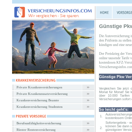
Günstige Pk
Die Autoversicherung i
den Prüfstein zu stell
kündigen und eine neue 
Der Preiskrieg der Ver
online tausende Tarife
kostenlosen KFZ-Versic
Versicherungsinfos.co
Günstige Pkw Ver
Private Krankenversicherungen
Vergleichen Sie jetzt 
Monat für Monat! Sie 
Private Krankenzusatzversicherung
über 10.000 Tarifen
Versicherungen sofort o
Krankenversicherung Beamte
Krankenversicherung Studenten
So leicht geht's:
Autoversicherunge
1.
kostenlosem Onlin
Sofortergebnis - 
Berufsunfähigkeitsversicherung
können Sie dann so
2.
Riester Rentenversicherung
günstigsten Versi