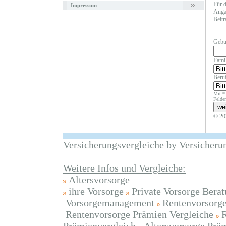
Für d
Impressum
Angab
Beitr
Gebu
Fami
Beruf
Mit *
Felder
© 20
Versicherungsvergleiche by Versicheru
Weitere Infos und Vergleiche:
Altersvorsorge
ihre Vorsorge
Private Vorsorge Bera
Vorsorgemanagement
Rentenvorsorge
Rentenvorsorge Prämien Vergleiche
R