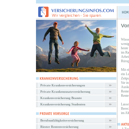
Vor
Wisse
wenig
heute
im Ra
Arbei
Rürup
Mit e
ein L
Zeitp
Sie i
Private Krankenversicherungen
Ausko
Rente
Private Krankenzusatzversicherung
Rente
Krankenversicherung Beamte
Lasse
Krankenversicherung Studenten
Berec
im Al
Berufsunfähigkeitsversicherung
Riester Rentenversicherung