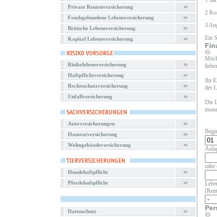
1 Tar
Private Rentenversicherung
2 Ko
Fondsgebundene Lebensversicherung
3 An
Britische Lebensversicherung
Ein 
Kapital Lebensversicherung
Fin
Möcht
Risikolebensversicherung
liebe
Haftpflichtversicherung
Ihr E
Rechtsschutzversicherung
der L
Unfallversicherung
Die L
monat
Autoversicherungen
Begi
Hausratversicherung
Wohngebäudeversicherung
Anla
oder 
Hundehaftpflicht
Pferdehaftpflicht
Leben
(Rent
Per
Datenschutz