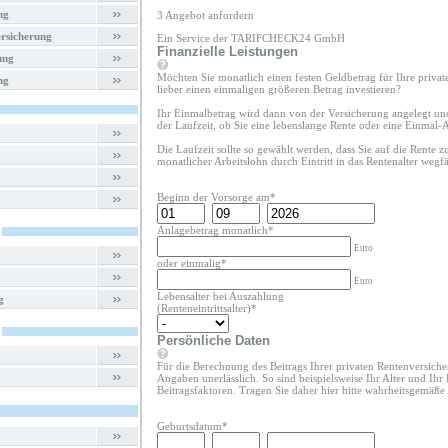
ng
3 Angebot anfordern
rsicherung
Ein Service der TARIFCHECK24 GmbH
Finanzielle Leistungen
ung
Möchten Sie monatlich einen festen Geldbetrag für Ihre priva
ng
lieber einen einmaligen größeren Betrag investieren?
Ihr Einmalbetrag wird dann von der Versicherung angelegt un
der Laufzeit, ob Sie eine lebenslange Rente oder eine Einmal
Die Laufzeit sollte so gewählt werden, dass Sie auf die Rente 
monatlicher Arbeitslohn durch Eintritt in das Rentenalter wegfäl
Beginn der Vorsorge am*
Anlagebetrag monatlich*
Euro
oder einmalig*
Euro
Lebensalter bei Auszahlung
g
(Renteneintrittsalter)*
Persönliche Daten
Für die Berechnung des Beitrags Ihrer privaten Rentenversiche
Angaben unerlässlich. So sind beispielsweise Ihr Alter und Ihr
Beitragsfaktoren. Tragen Sie daher hier bitte wahrheitsgemäße
Geburtsdatum*