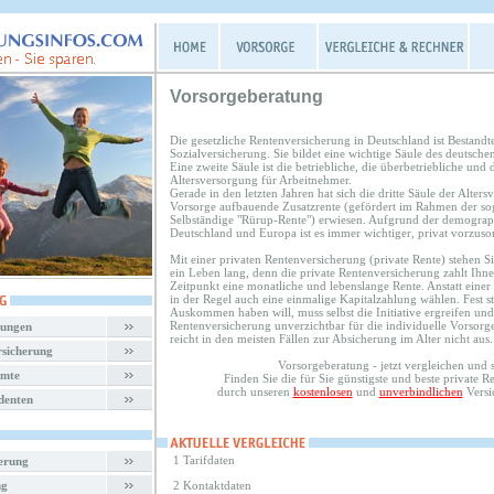
Vorsorgeberatung
Die gesetzliche Rentenversicherung in Deutschland ist Bestandte
Sozialversicherung. Sie bildet eine wichtige Säule des deutsche
Eine zweite Säule ist die betriebliche, die überbetriebliche und d
Altersversorgung für Arbeitnehmer.
Gerade in den letzten Jahren hat sich die dritte Säule der Alters
Vorsorge aufbauende Zusatzrente (gefördert im Rahmen der sog.
Selbständige "Rürup-Rente") erwiesen. Aufgrund der demograp
Deutschland und Europa ist es immer wichtiger, privat vorzuso
Mit einer privaten Rentenversicherung (private Rente) stehen Sie
ein Leben lang, denn die private Rentenversicherung zahlt Ihn
Zeitpunkt eine monatliche und lebenslange Rente. Anstatt eine
in der Regel auch eine einmalige Kapitalzahlung wählen. Fest st
Auskommen haben will, muss selbst die Initiative ergreifen und 
Rentenversicherung unverzichtbar für die individuelle Vorsorge
rungen
reicht in den meisten Fällen zur Absicherung im Alter nicht aus.
rsicherung
Vorsorgeberatung - jetzt vergleichen und 
amte
Finden Sie die für Sie günstigste und beste private 
durch unseren
kostenlosen
und
unverbindlichen
Versi
denten
1 Tarifdaten
herung
ng
2 Kontaktdaten