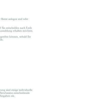
te Rente anlegen und oder
d Sie entscheiden nach Ende
-Auszahlung erhalten möchten.
zugreifen können, sobald Ihr
lt.
rung sind einige individuelle
 Berufsstatus entscheidende
 Angaben ein.