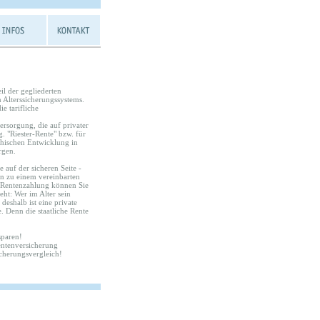
il der gegliederten
n Alterssicherungssystems.
ie tarifliche
versorgung, die auf privater
 "Riester-Rente" bzw. für
hischen Entwicklung in
rgen.
 auf der sicheren Seite -
en zu einem vereinbarten
r Rentenzahlung können Sie
eht: Wer im Alter sein
deshalb ist eine private
. Denn die staatliche Rente
sparen!
Rentenversicherung
cherungsvergleich!