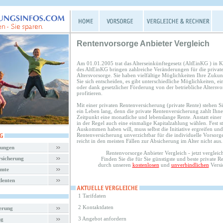
Rentenvorsorge Anbieter Vergleich
Am 01.01.2005 trat das Alterseinkünftegesetz (AltEinKG ) in 
des AltEinKG bringen zahlreiche Veränderungen für die private
Altersvorsorge. Sie haben vielfältige Möglichkeiten Ihre Zukun
Sie sich entscheiden, es gibt unterschiedliche Möglichkeiten, e
oder dank gesetzlicher Förderung von der betriebliche Altersvo
profitieren.
Mit einer privaten Rentenversicherung (private Rente) stehen Sie
ein Leben lang, denn die private Rentenversicherung zahlt Ihn
Zeitpunkt eine monatliche und lebenslange Rente. Anstatt eine
in der Regel auch eine einmalige Kapitalzahlung wählen. Fest st
Auskommen haben will, muss selbst die Initiative ergreifen und 
Rentenversicherung unverzichtbar für die individuelle Vorsorge
reicht in den meisten Fällen zur Absicherung im Alter nicht aus.
rungen
Rentenvorsorge Anbieter Vergleich - jetzt vergleic
rsicherung
Finden Sie die für Sie günstigste und beste private 
durch unseren
kostenlosen
und
unverbindlichen
Versi
amte
denten
1 Tarifdaten
2 Kontaktdaten
herung
3 Angebot anfordern
ng