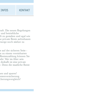
Kraft. Die neuen Regelungen
 und betriebliche
ft zu gestalten und egal wie
ine private Rente aufzubauen
rsorge noch stärker zu
 auf der sicheren Seite -
en zu einem vereinbarten
r Rentenzahlung können Sie
eht: Wer im Alter sein
deshalb ist eine private
. Denn die staatliche Rente
hen und sparen!
Rentenversicherung
cherungsvergleich!