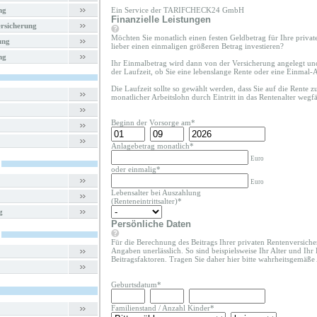
ng
Ein Service der TARIFCHECK24 GmbH
Finanzielle Leistungen
rsicherung
Möchten Sie monatlich einen festen Geldbetrag für Ihre priva
ung
lieber einen einmaligen größeren Betrag investieren?
ng
Ihr Einmalbetrag wird dann von der Versicherung angelegt un
der Laufzeit, ob Sie eine lebenslange Rente oder eine Einmal
Die Laufzeit sollte so gewählt werden, dass Sie auf die Rente 
monatlicher Arbeitslohn durch Eintritt in das Rentenalter wegfäl
Beginn der Vorsorge am*
Anlagebetrag monatlich*
Euro
oder einmalig*
Euro
Lebensalter bei Auszahlung
(Renteneintrittsalter)*
g
Persönliche Daten
Für die Berechnung des Beitrags Ihrer privaten Rentenversiche
Angaben unerlässlich. So sind beispielsweise Ihr Alter und Ihr
Beitragsfaktoren. Tragen Sie daher hier bitte wahrheitsgemäße
Geburtsdatum*
Familienstand
/
Anzahl Kinder
*