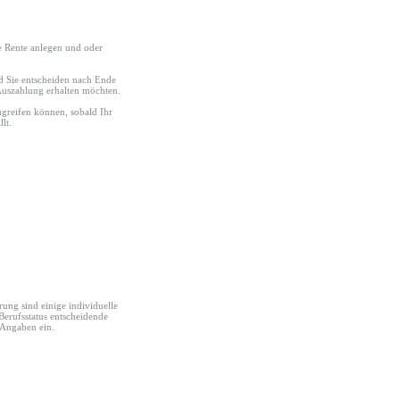
te Rente anlegen und oder
d Sie entscheiden nach Ende
-Auszahlung erhalten möchten.
zugreifen können, sobald Ihr
lt.
rung sind einige individuelle
 Berufsstatus entscheidende
 Angaben ein.