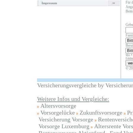
Für d
Impressum
Angab
Beitr
Gebu
Fami
Beruf
Mit *
Felder
© 20
Versicherungsvergleiche by Versicheru
Weitere Infos und Vergleiche:
Altersvorsorge
Vorsorgelücke
Zukunftsvorsorge
Pr
Versicherung Vorsorge
Rentenversich
Vorsorge Luxemburg
Altersrente Vor