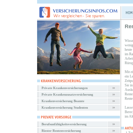
Re
Wisse
wenig
heute
im Ra
Arbei
Rürup
Mit e
ein L
Zeitp
Sie i
Private Krankenversicherungen
Ausko
Rente
Private Krankenzusatzversicherung
Rente
Krankenversicherung Beamte
Lasse
Krankenversicherung Studenten
Berec
im Al
Berufsunfähigkeitsversicherung
Riester Rentenversicherung