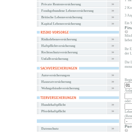
1 Tar
Private Rentenversicherung
2 Ko
Fondsgebundene Lebensversicherung
3 An
Britische Lebensversicherung
Ein 
Kapital Lebensversicherung
Fin
Möcht
Risikolebensversicherung
liebe
Haftpflichtversicherung
Ihr E
Rechtsschutzversicherung
der L
Unfallversicherung
Die L
monat
Autoversicherungen
Begi
Hausratversicherung
Wohngebäudeversicherung
Anla
oder 
Hundehaftpflicht
Pferdehaftpflicht
Leben
(Rent
Per
Datenschutz